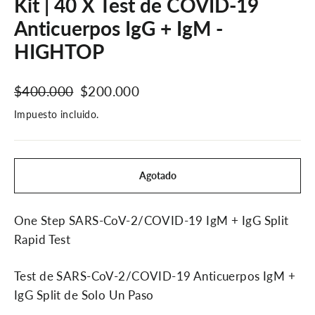
Kit | 40 X Test de COVID-19
Anticuerpos IgG + IgM -
HIGHTOP
Precio
Precio
$400.000
$200.000
habitual
de
Impuesto incluido.
oferta
Agotado
One Step SARS-CoV-2/COVID-19 IgM + IgG Split
Rapid Test
Test de SARS-CoV-2/COVID-19 Anticuerpos IgM +
IgG Split de Solo Un Paso