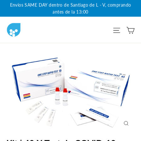
Ir
Envíos SAME DAY dentro de Santiago de L - V, comprando
directamente
antes de la 13:00
al
Ca
Navega
contenido
Cerrar
(esc)